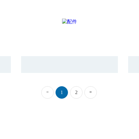
«
»
1
2